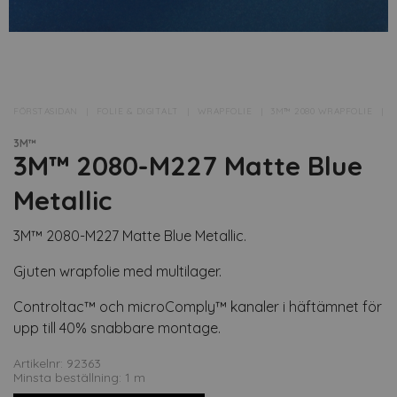
FÖRSTASIDAN
FOLIE & DIGITALT
WRAPFOLIE
3M™ 2080 WRAPFOLIE
▸
3M™
3M™ 2080-M227 Matte Blue
Metallic
3M™ 2080-M227 Matte Blue Metallic.
Gjuten wrapfolie med multilager.
Controltac™ och microComply™ kanaler i häftämnet för
upp till 40% snabbare montage.
Artikelnr: 92363
Minsta beställning: 1 m