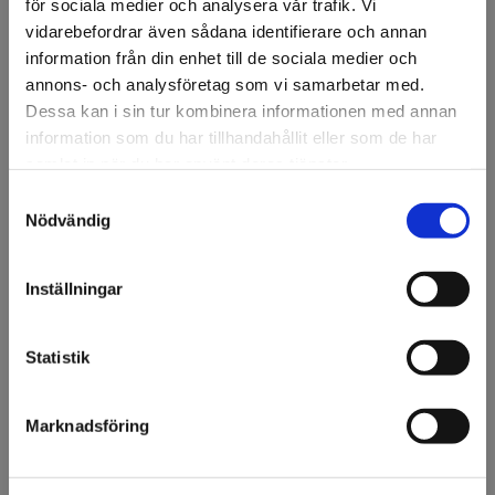
för sociala medier och analysera vår trafik. Vi
Specifikation
vidarebefordrar även sådana identifierare och annan
information från din enhet till de sociala medier och
Fråga om produkt
annons- och analysföretag som vi samarbetar med.
Dessa kan i sin tur kombinera informationen med annan
information som du har tillhandahållit eller som de har
Om tillverkaren
samlat in när du har använt deras tjänster.
Samtyckesval
Filer
Välkommen till KA
Nödvändig
Olsson & Gems!
Vi vill göra dig
Inställningar
uppmärksam på att vi
Tillbehör
endast säljer till företag.
Statistik
3M™ 34567 Torkduk, 400
Finns i lager
Jag förstår
ark
Art nr: 67046
Marknadsföring
Läs mer