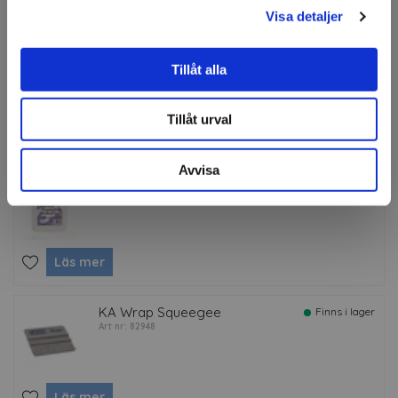
Visa detaljer
3M™ Knifeless™ Finish Line
Finns i lager
Art nr: 75333
Tillåt alla
Tillåt urval
Läs mer
Avvisa
3M™ Surface Preparation
Finns i lager
Art nr: 37490
Läs mer
KA Wrap Squeegee
Finns i lager
Art nr: 82948
Läs mer