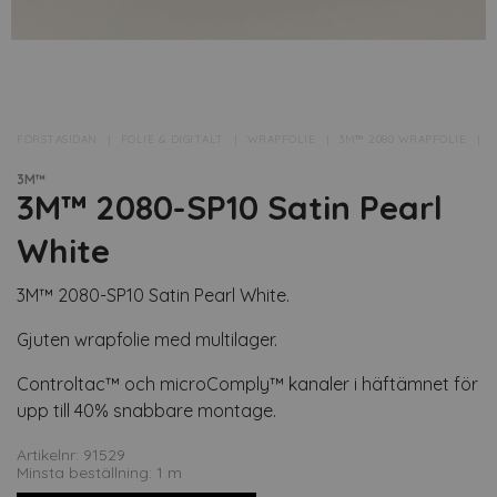
FÖRSTASIDAN
FOLIE & DIGITALT
WRAPFOLIE
3M™ 2080 WRAPFOLIE
▸
3M™
3M™ 2080-SP10 Satin Pearl
White
3M™ 2080-SP10 Satin Pearl White.
Gjuten wrapfolie med multilager.
Controltac™ och microComply™ kanaler i häftämnet för
upp till 40% snabbare montage.
Artikelnr: 91529
Minsta beställning: 1 m