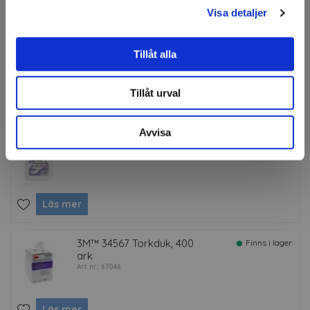
Visa detaljer
3M™ Knifeless™ Finish Line
Finns i lager
Art nr: 75333
Tillåt alla
Tillåt urval
Läs mer
Avvisa
3M™ Surface Preparation
Finns i lager
Art nr: 37490
Läs mer
3M™ 34567 Torkduk, 400
Finns i lager
ark
Art nr: 67046
Läs mer