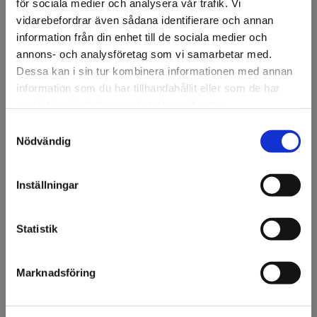
för sociala medier och analysera vår trafik. Vi
Specifikation
vidarebefordrar även sådana identifierare och annan
information från din enhet till de sociala medier och
Fråga om produkt
annons- och analysföretag som vi samarbetar med.
Dessa kan i sin tur kombinera informationen med annan
information som du har tillhandahållit eller som de har
Om tillverkaren
samlat in när du har använt deras tjänster.
Samtyckesval
Filer
Välkommen till KA
Nödvändig
Olsson & Gems!
Vi vill göra dig
Inställningar
uppmärksam på att vi
Tillbehör
endast säljer till företag.
Statistik
KA Wrap Squeegee
Finns i lager
Jag förstår
Art nr: 82948
Marknadsföring
Läs mer