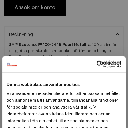
Ansök om konto
Beskrivning
3M™ Scotchcal™ 100-2445 Pearl Metallic.
100-serien är
en gjuten premiumfolie med akrylhäftämne och layflat
liner. Beprövad och säker. Utmärkt till korrugerade ytor
och ytor med nitar. Kan färgmatchas.
Upp till 10 års MCS-garanti.
Färgerna är ungefärliga.
Denna webbplats använder cookies
Vi använder enhetsidentifierare för att anpassa innehållet
och annonserna till användarna, tillhandahålla funktioner
Specifikation
för sociala medier och analysera vår trafik. Vi
vidarebefordrar även sådana identifierare och annan
Fråga om produkt
information från din enhet till de sociala medier och
annons- och analysföretag som vi samarbetar med.