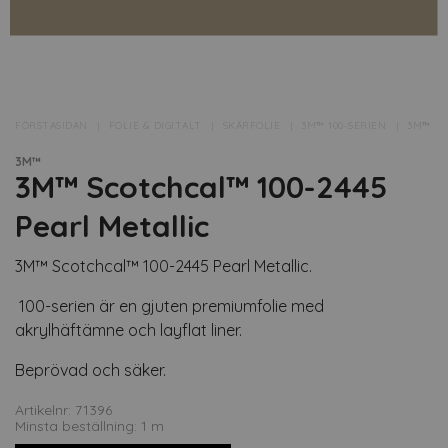
FÖRSTASIDAN
FOLIE & DIGITALT
SKÄRFOLIE
3M™ 100-SERIEN
3M™ SC
3M™
3M™ Scotchcal™ 100-2445
Pearl Metallic
3M™ Scotchcal™ 100-2445 Pearl Metallic.
100-serien är en gjuten premiumfolie med
akrylhäftämne och layflat liner.
Beprövad och säker.
Artikelnr: 71396
Minsta beställning: 1 m