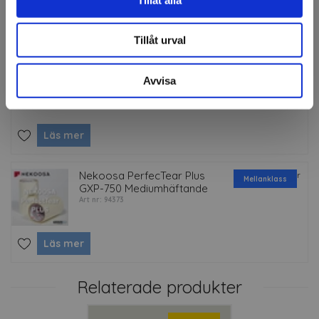
Läs mer
Tillåt urval
NT A-300 GR Brytkniv
Finns i lager
Art nr: 29179
Avvisa
Läs mer
Nekoosa PerfecTear Plus
Finns i lager
Mellanklass
GXP-750 Mediumhäftande
Art nr: 94373
Läs mer
Relaterade produkter