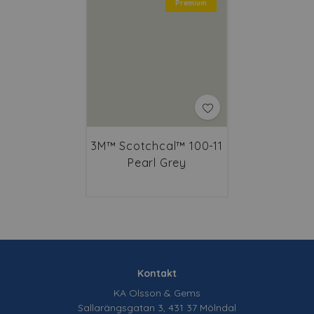
Premium
3M™ Scotchcal™ 100-11
Pearl Grey
Kontakt
KA Olsson & Gems
Sallarängsgatan 3, 431 37 Mölndal