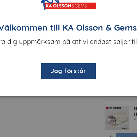
gjuten premiumfolie med akrylhäftämne och
N
M
de ytor och ytor med nitar. Kan färgmatchas.
Välkommen till KA Olsson & Gems
A
öra dig uppmärksam på att vi endast säljer til
Läs mer
K
Ar
Jag förstår
Läs mer
N
H
Ar