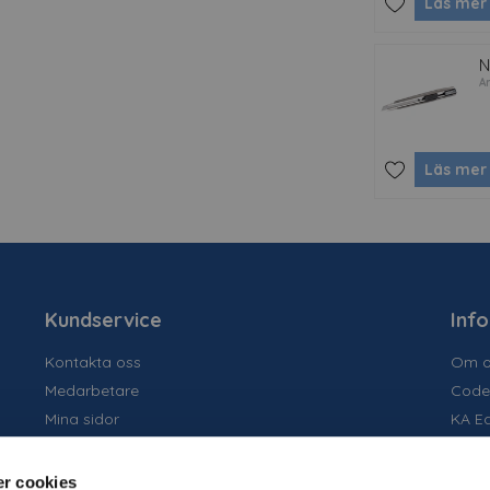
Läs mer
N
Ar
Läs mer
Kundservice
Inf
Kontakta oss
Om o
Medarbetare
Code
Mina sidor
KA E
Ansök om konto
Socia
Allmänna villkor
Susta
r cookies