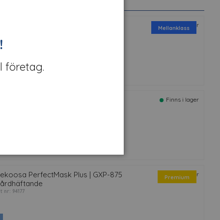
ekoosa PerfecTear Plus GXP-750
Finns i lager
Mellanklass
ediumhäftande
!
rt nr: 94373
l företag.
nivblad 9 mm 50 st
Finns i lager
t nr: 87619
ekoosa PerfectMask Plus | GXP-875
Finns i lager
Premium
årdhäftande
t nr: 94177