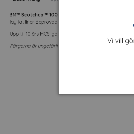
3M™ Scotchcal™ 100-368 Light Red.
100-serien är en 
layflat liner. Beprövad och säker. Utmärkt till korrugera
Upp till 10 års MCS-garanti.
Vi vill g
Färgerna är ungefärliga.