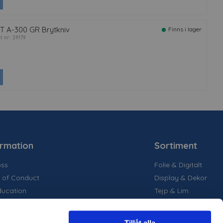
T A-300 GR Brytkniv
Finns i lager
t nr: 29179
ormation
Sortiment
ss
Folie & Digitalt
 of Conduct
Display & Dekor
ducation
Tejp & Lim
la medier
inability
Tillåt alla