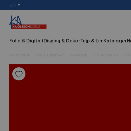
SEK
Folie & Digitalt
Display & Dekor
Tejp & Lim
Kataloger
N
FÖRSTASIDAN
FOLIE & DIGITALT
SKÄRFOLIE
3M™ 100-SERIEN
3M™