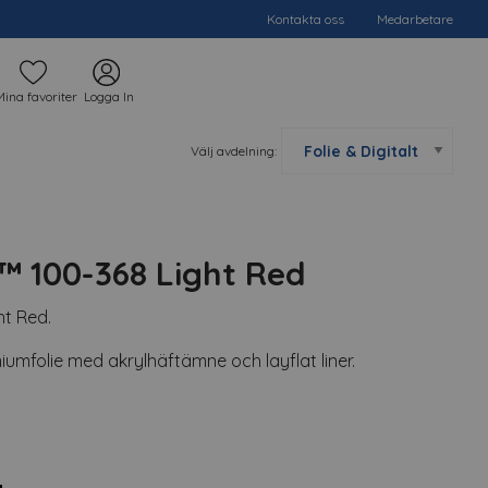
Kontakta oss
Medarbetare
Mina favoriter
Logga In
Välj avdelning:
™ 100-368 Light Red
t Red.
iumfolie med akrylhäftämne och layflat liner.