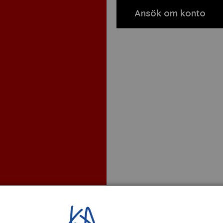
Ansök om konto
t
Om tillverkaren
Filer