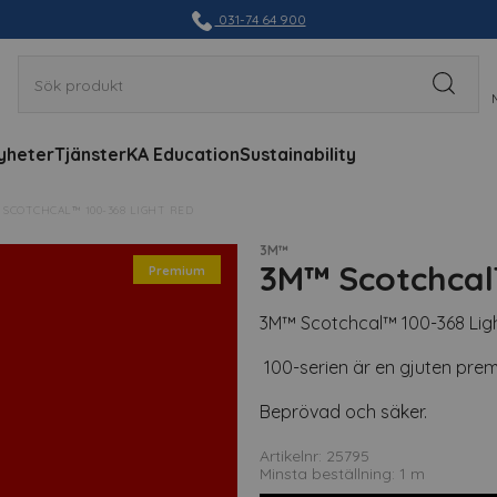
031-74 64 900
yheter
Tjänster
KA Education
Sustainability
 SCOTCHCAL™ 100-368 LIGHT RED
3M™
3M™ Scotchcal
Premium
3M™ Scotchcal™ 100-368 Ligh
100-serien är en gjuten prem
Beprövad och säker.
Artikelnr: 25795
Minsta beställning: 1 m