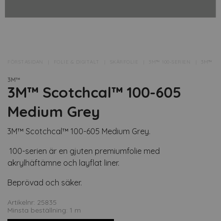
FÖRSTASIDAN
FOLIE & DIGITALT
SKÄRFOLIE
3M™ 100-SERIEN
3M™ SC
3M™
3M™ Scotchcal™ 100-605
Medium Grey
3M™ Scotchcal™ 100-605 Medium Grey.
100-serien är en gjuten premiumfolie med
akrylhäftämne och layflat liner.
Beprövad och säker.
Artikelnr: 25835
Minsta beställning: 1 m