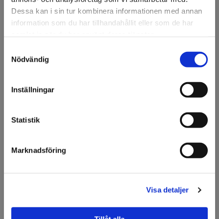
Dessa kan i sin tur kombinera informationen med annan
Om tillverkaren
information som du har tillhandahållit eller som de har
samlat in när du har använt deras tjänster.
Filer
Samtyckesval
Välkommen till KA
Nödvändig
Olsson & Gems!
Vi vill göra dig
Tillbehör
Inställningar
uppmärksam på att vi
endast säljer till företag.
Knivblad 9 mm 50 st
Finns i lager
Statistik
Art nr: 87619
Jag förstår
Marknadsföring
Läs mer
Visa detaljer
NT A-300 GR Brytkniv
Finns i lager
Art nr: 29179
Tillåt alla