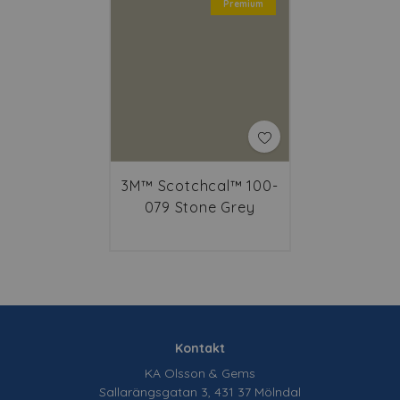
Premium
3M™ Scotchcal™ 100-
079 Stone Grey
Kontakt
KA Olsson & Gems
Sallarängsgatan 3, 431 37 Mölndal