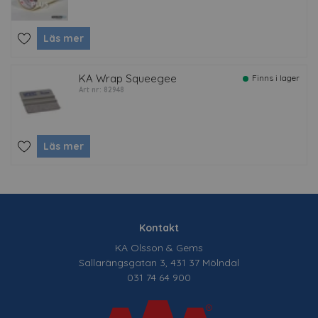
Läs mer
KA Wrap Squeegee
Finns i lager
Art nr: 82948
Läs mer
Kontakt
KA Olsson & Gems
Sallarängsgatan 3, 431 37 Mölndal
031 74 64 900