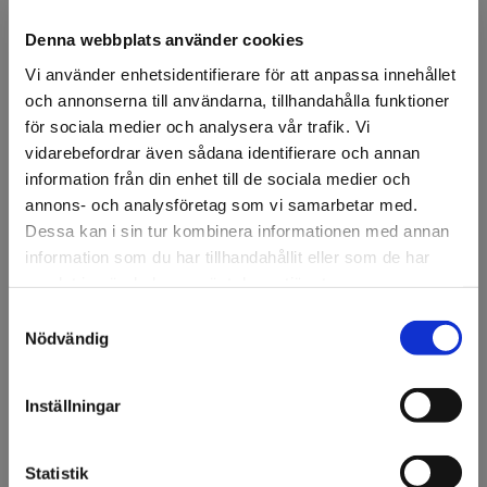
Ansök om konto
Denna webbplats använder cookies
Vi använder enhetsidentifierare för att anpassa innehållet
och annonserna till användarna, tillhandahålla funktioner
Beskrivning
för sociala medier och analysera vår trafik. Vi
vidarebefordrar även sådana identifierare och annan
3M™ Scotchcal™ 50-87 Brilliant Blue.
50-serien är en
information från din enhet till de sociala medier och
polymer kalendrerad mellanklassfolie med klart,
annons- och analysföretag som vi samarbetar med.
permanent häftämne. Lättskuren och lättrensad. Finns i
över 40 färger. Lämplig för applicering på plana eller lätt
Dessa kan i sin tur kombinera informationen med annan
kurvade ytor.
information som du har tillhandahållit eller som de har
samlat in när du har använt deras tjänster.
Upp till 5 års MCS-garanti.
Samtyckesval
Välkommen till KA
Utgår efter slutförsäljning.
Nödvändig
Olsson & Gems!
Vi vill göra dig
Inställningar
Specifikation
uppmärksam på att vi
endast säljer till företag.
Fråga om produkt
Statistik