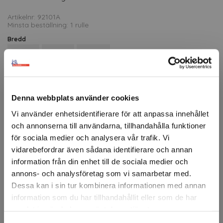
Artikelnr: 92101A
Minsta beställning: 1 rulle
Bredd
12 mm
19 mm
25 mm
Ansök om konto
Denna webbplats använder cookies
Vi använder enhetsidentifierare för att anpassa innehållet
och annonserna till användarna, tillhandahålla funktioner
Beskrivning
för sociala medier och analysera vår trafik. Vi
3M™ VHB™ LSE, Low Surface Energy, är en stark
vidarebefordrar även sådana identifierare och annan
dubbelhäftande tejp som fäster utan primer på
information från din enhet till de sociala medier och
lågenergiytor, t ex PP, TPE, TPO, Polykarbonat, Akryl,
annons- och analysföretag som vi samarbetar med.
Nylon, ABS mm.
Dessa kan i sin tur kombinera informationen med annan
information som du har tillhandahållit eller som de har
Kan appliceras på frostfria ytor ner till 0 °C. Utmärkt för
utomhusbruk och motstår värme, kyla, UV, fukt och
samlat in när du har använt deras tjänster.
lösningsmedel.