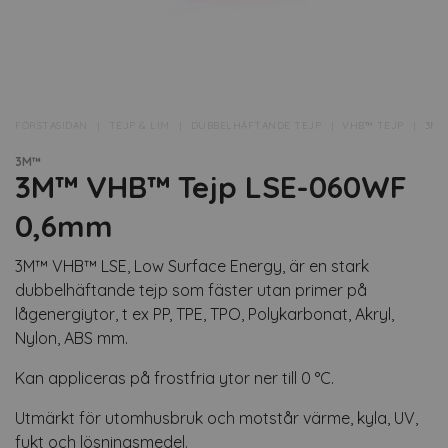
FÖRSTASIDAN
TEJP & LIM
DUBBELHÄFTANDE TEJP
VHB™ TEJP
3M™
3M™
3M™ VHB™ Tejp LSE-060WF
0,6mm
3M™ VHB™ LSE, Low Surface Energy, är en stark
dubbelhäftande tejp som fäster utan primer på
lågenergiytor, t ex PP, TPE, TPO, Polykarbonat, Akryl,
Nylon, ABS mm.
Kan appliceras på frostfria ytor ner till 0 °C.
Utmärkt för utomhusbruk och motstår värme, kyla, UV,
fukt och lösningsmedel.