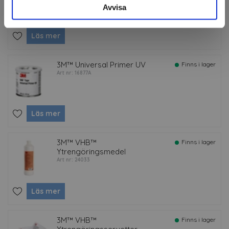
Art nr: 24034
Avvisa
Läs mer
3M™ Universal Primer UV
Finns i lager
Art nr: 16877A
Läs mer
3M™ VHB™
Finns i lager
Ytrengöringsmedel
Art nr: 24033
Läs mer
3M™ VHB™
Finns i lager