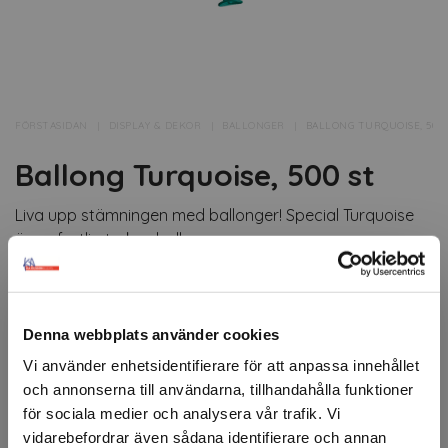
FÖRSTASIDAN
DISPLAY & DEKOR
BALLONGER
BALLONG TURQUOISE, 500 
Ballong Turquoise, 500 st
Liva upp stämningen med ballonger! Special Turquoise
är en festlig turkos ballong.
Minsta orderantal 500 st ballonger. Går att mixa färger
enligt önskemål. Kontakta
displaydekor@kao.nu
.
Denna webbplats använder cookies
Artikelnr: 94543
Minsta beställning: 1 frp
Vi använder enhetsidentifierare för att anpassa innehållet
och annonserna till användarna, tillhandahålla funktioner
Ansök om konto
för sociala medier och analysera vår trafik. Vi
vidarebefordrar även sådana identifierare och annan