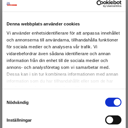
Denna webbplats använder cookies
Vi använder enhetsidentifierare för att anpassa innehållet
och annonserna till användarna, tillhandahålla funktioner
för sociala medier och analysera vår trafik. Vi
vidarebefordrar även sådana identifierare och annan
information från din enhet till de sociala medier och
Ostbit 8x11cm
Parmesanost 20x18cm
annons- och analysföretag som vi samarbetar med.
Dessa kan i sin tur kombinera informationen med annan
information som du har tillhandahållit eller som de har
samlat in när du har använt deras tjänster.
Samtyckesval
Välkommen till KA
Nödvändig
Olsson & Gems!
Vi vill göra dig
Inställningar
uppmärksam på att vi