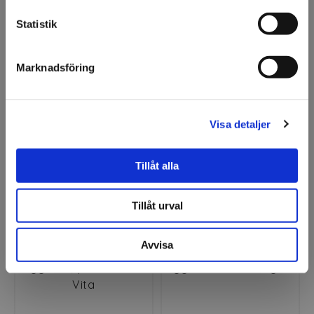
endast säljer till företag.
Statistik
Jag förstår
Ägg
Ägg 12st Bruna
Marknadsföring
Visa detaljer
Tillåt alla
Tillåt urval
Avvisa
Ägg 12st/påse 4x6cm
Ägg 30cm Ø20cm guld
Vita