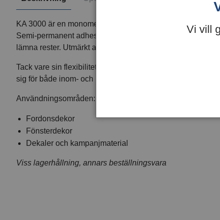
KA 3000 är en monomerisk PVC-folie som används för skylt
Vi vill
Semi-permanent adhesiv vilket innebär att folien sitter sta
lämna rester. Utmärkt att skära och rensa.
Tack vare sin flexibilitet och formbarhet kan folien använd
sig för både inom- och utomhusbruk och har en medellång 
Användningsområden:
Fordonsdekor
Fönsterdekor
Dekaler och kampanjmaterial
Viss lagerhållning, annars beställningsvara