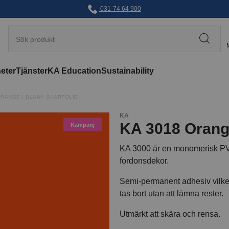
031-74 64 900
eter
Tjänster
KA Education
Sustainability
ORANGE | BLANK SKÄRFOLIE
KA
KA 3018 Orange
Kampanj
KA 3000 är en monomerisk PVC
fordonsdekor.
Semi-permanent adhesiv vilket 
tas bort utan att lämna rester.
Utmärkt att skära och rensa.