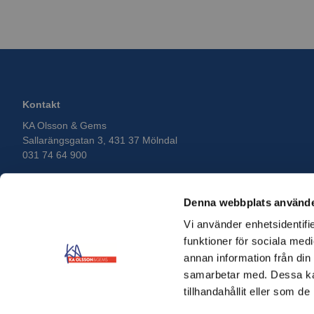
Kontakt
KA Olsson & Gems
Sallarängsgatan 3, 431 37 Mölndal
031 74 64 900
Denna webbplats använde
Vi använder enhetsidentifie
funktioner för sociala medi
annan information från din
samarbetar med. Dessa kan
tillhandahållit eller som d