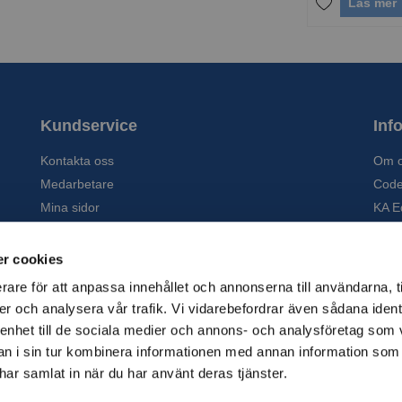
Läs mer
Kundservice
Inf
Kontakta oss
Om 
Medarbetare
Code
Mina sidor
KA E
Ansök om konto
Soci
Allmänna villkor
Susta
r cookies
Personuppgiftspolicy
Tidig
rare för att anpassa innehållet och annonserna till användarna, t
Tjän
er och analysera vår trafik. Vi vidarebefordrar även sådana ident
Varu
 enhet till de sociala medier och annons- och analysföretag som 
Kata
 i sin tur kombinera informationen med annan information som
e har samlat in när du har använt deras tjänster.