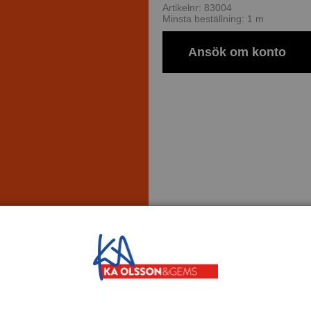
Artikelnr: 83004
Minsta beställning: 1 m
Ansök om konto
Om tillverkaren