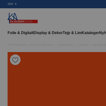
SEK
Folie & Digitalt
Display & Dekor
Tejp & Lim
Kataloger
Nyh
FÖRSTASIDAN
FOLIE & DIGITALT
SKÄRFOLIE
KA 3000
KA 3018 