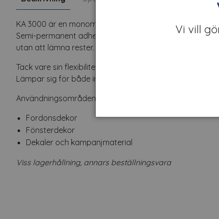
KA 3000 är en monomerisk PVC-folie som används för sky
Vi vill g
Semi-permanent adhesiv vilket innebär att folien sitter 
utan att lämna rester. Utmärkt att skära och rensa.
Tack vare sin flexibilitet och formbarhet kan folien anv
Lämpar sig för både inom- och utomhusbruk och har en 
Användningsområden:
Fordonsdekor
Fönsterdekor
Dekaler och kampanjmaterial
Viss lagerhållning, annars beställningsvara