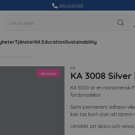
031-74 64 900
yheter
Tjänster
KA Education
Sustainability
VER | BLANK SKÄRFOLIE
KA
KA 3008 Silver 
Kampanj
KA 3000 är en monomerisk PV
fordonsdekor.
Semi-permanent adhesiv vilke
kan tas bort utan att lämna r
Utmärkt att skära och rensa.