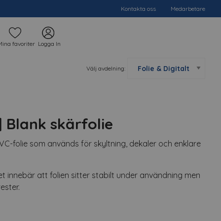
Kontakta oss
Medarbetare
Mina favoriter
Logga In
Välj avdelning:
| Blank skärfolie
C-folie som används för skyltning, dekaler och enklare
t innebär att folien sitter stabilt under användning men
ester.