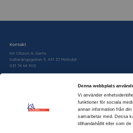
Kontakt
KA Olsson & Gems
Sallarängsgatan 3, 431 37 Mölndal
031 74 64 900
Denna webbplats använde
Vi använder enhetsidentifie
funktioner för sociala medi
annan information från din
samarbetar med. Dessa kan
tillhandahållit eller som d