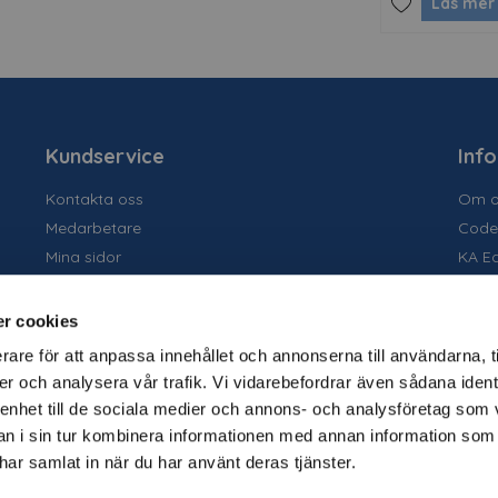
Läs mer
Kundservice
Inf
Kontakta oss
Om o
Medarbetare
Code
Mina sidor
KA E
Ansök om konto
Socia
Allmänna villkor
Susta
r cookies
Personuppgiftspolicy
Tidig
rare för att anpassa innehållet och annonserna till användarna, t
Tjäns
er och analysera vår trafik. Vi vidarebefordrar även sådana ident
Varu
 enhet till de sociala medier och annons- och analysföretag som 
Kata
 i sin tur kombinera informationen med annan information som
e har samlat in när du har använt deras tjänster.