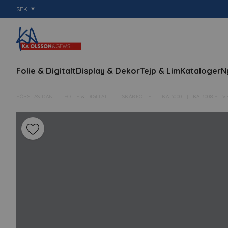
SEK
Folie & Digitalt
Display & Dekor
Tejp & Lim
Kataloger
N
FÖRSTASIDAN
FOLIE & DIGITALT
SKÄRFOLIE
KA 3000
KA 3008 SIL