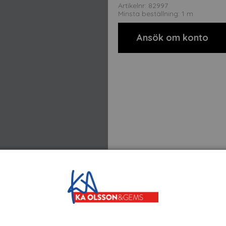
Artikelnr: 82997
Minsta beställning: 1 m
Ansök om konto
t
Om tillverkaren
Filer