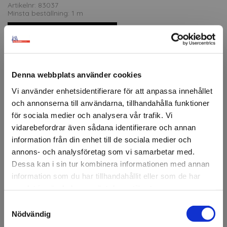
Artikelnr: 83037
Minsta beställning: 1 m
Ansök om konto
Denna webbplats använder cookies
Beskrivning
Vi använder enhetsidentifierare för att anpassa innehållet
och annonserna till användarna, tillhandahålla funktioner
KA 3000 är en monomerisk PVC-folie som används för
skyltning, dekaler och enklare fordonsdekor. Semi-
för sociala medier och analysera vår trafik. Vi
permanent adhesiv vilket innebär att folien sitter stabilt
vidarebefordrar även sådana identifierare och annan
under användning men kan tas bort utan att lämna
information från din enhet till de sociala medier och
rester. Utmärkt att skära och rensa.
annons- och analysföretag som vi samarbetar med.
Dessa kan i sin tur kombinera informationen med annan
Tack vare sin flexibilitet och formbarhet kan folien
användas på både plana och lätt böjda ytor. Lämpar sig
information som du har tillhandahållit eller som de har
för både inom- och utomhusbruk och har en medellång
samlat in när du har använt deras tjänster.
livslängd,
Samtyckesval
Välkommen till KA
Nödvändig
Användningsområden:
Olsson & Gems!