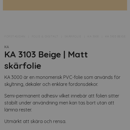
FÖRSTASIDAN
FOLIE & DIGITALT
SKÄRFOLIE
KA 3000
KA 3103 BEIGE 
KA
KA 3103 Beige | Matt
skärfolie
KA 3000 är en monomerisk PVC-folie som används för
skyltning, dekaler och enklare fordonsdekor.
Semi-permanent adhesiv vilket innebär att folien sitter
stabilt under användning men kan tas bort utan att
lämna rester.
Utmärkt att skära och rensa.