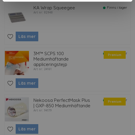
KA Wrap Squeegee
Finns i lager
Art nr: 82948
Läs mer
3M™ SCPS 100
Finns i lager
Premium
Mediumhäftande
appliceringstejp
Art nr: 24161
Läs mer
Nekoosa PerfectMask Plus
Finns i lager
Premium
| GXP-850 Mediumhäftande
Art nr: 94179
Läs mer