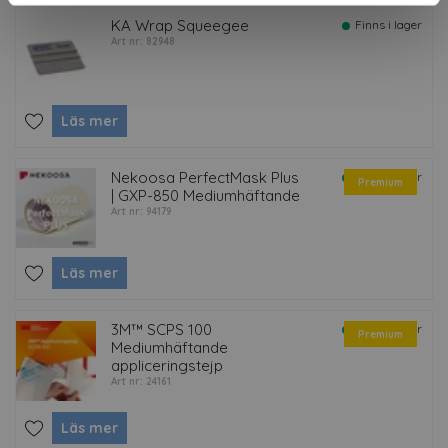
KA Wrap Squeegee
Finns i lager
Art nr: 82948
Läs mer
Nekoosa PerfectMask Plus
Finns i lager
Premium
| GXP-850 Mediumhäftande
Art nr: 94179
Läs mer
3M™ SCPS 100
Finns i lager
Premium
Mediumhäftande
appliceringstejp
Art nr: 24161
Läs mer