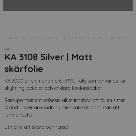
FÖRSTASIDAN
FOLIE & DIGITALT
SKÄRFOLIE
KA 3000
KA 3108 SILVER
KA
KA 3108 Silver | Matt
skärfolie
KA 3000 är en monomerisk PVC-folie som används för
skyltning, dekaler och enklare fordonsdekor.
Semi-permanent adhesiv vilket innebär att folien sitter
stabilt under användning men kan tas bort utan att
lämna rester.
Utmärkt att skära och rensa.