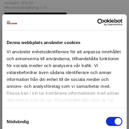
Artikelnr: 83036
Minsta beställning: 1 m
Ansök om konto
Denna webbplats använder cookies
Beskrivning
Vi använder enhetsidentifierare för att anpassa innehållet
och annonserna till användarna, tillhandahålla funktioner
KA 3000 är en monomerisk PVC-folie som används för
skyltning, dekaler och enklare fordonsdekor. Semi-
för sociala medier och analysera vår trafik. Vi
permanent adhesiv vilket innebär att folien sitter stabilt
vidarebefordrar även sådana identifierare och annan
under användning men kan tas bort utan att lämna
information från din enhet till de sociala medier och
rester. Utmärkt att skära och rensa.
annons- och analysföretag som vi samarbetar med.
Dessa kan i sin tur kombinera informationen med annan
Tack vare sin flexibilitet och formbarhet kan folien
användas på både plana och lätt böjda ytor. Lämpar sig
information som du har tillhandahållit eller som de har
för både inom- och utomhusbruk och har en medellång
samlat in när du har använt deras tjänster.
livslängd,
Samtyckesval
Välkommen till KA
Nödvändig
Användningsområden:
Olsson & Gems!