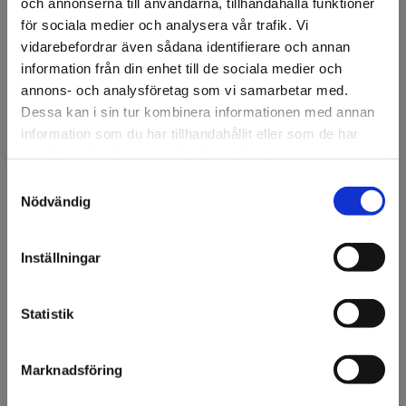
och annonserna till användarna, tillhandahålla funktioner
Ansök om konto
för sociala medier och analysera vår trafik. Vi
vidarebefordrar även sådana identifierare och annan
information från din enhet till de sociala medier och
annons- och analysföretag som vi samarbetar med.
Beskrivning
Dessa kan i sin tur kombinera informationen med annan
Ställbar skylthållare i aluminium - 180 mm.
information som du har tillhandahållit eller som de har
samlat in när du har använt deras tjänster.
Den ställbara skylthållare i aluminium är designad för att
hålla glas- eller akrylskyltar på ett stilrent och justerbart
Samtyckesval
Välkommen till KA
sätt.
Nödvändig
Olsson & Gems!
Utgår vid slutförsäljning.
Vi vill göra dig
Inställningar
uppmärksam på att vi
endast säljer till företag.
Specifikation
Statistik
Fråga om produkt
Jag förstår
Marknadsföring
Om tillverkaren