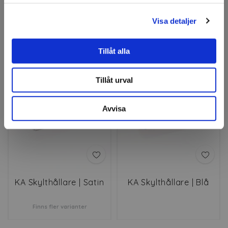
Visa detaljer
Relaterade produkter
Tillåt alla
UTFÖRSÄLJNING
Tillåt urval
Avvisa
KA Skylthållare | Satin
KA Skylthållare | Blå
Finns fler varianter