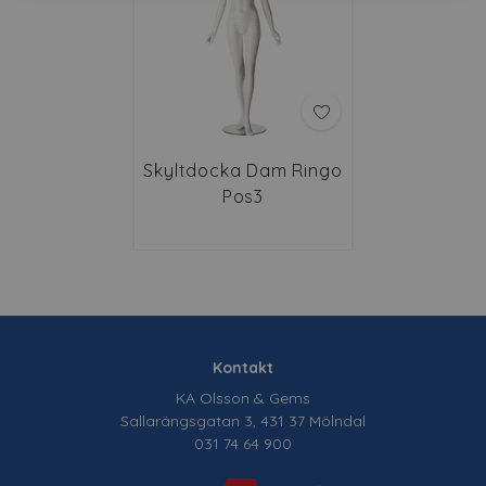
Skyltdocka Dam Ringo
Pos3
Kontakt
KA Olsson & Gems
Sallarängsgatan 3, 431 37 Mölndal
031 74 64 900