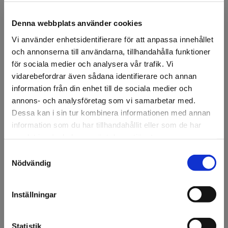
modellen lämplig för sport- och fritidsmiljöer där
funktion och passform ska visas i aktivitet.
Denna webbplats använder cookies
Artikelnr: 94394
Vi använder enhetsidentifierare för att anpassa innehållet
och annonserna till användarna, tillhandahålla funktioner
Ansök om konto
för sociala medier och analysera vår trafik. Vi
vidarebefordrar även sådana identifierare och annan
information från din enhet till de sociala medier och
annons- och analysföretag som vi samarbetar med.
Beskrivning
Dessa kan i sin tur kombinera informationen med annan
information som du har tillhandahållit eller som de har
Kvinnlig skyltdocka utformad i en golfpose med armarna
lyfta och kroppen vriden, vilket ger en tydlig presentation
samlat in när du har använt deras tjänster.
av plagg i rörelse. Dockan är monterad på rund
Samtyckesval
Välkommen till KA
transparent glasbas och är avsedd för fristående
Nödvändig
exponering i butik, skyltfönster eller showroom.
Olsson & Gems!
Den vridna överkroppen och benpositionen gör modellen
Vi vill göra dig
Inställningar
lämplig för sport- och fritidsmiljöer där funktion och
uppmärksam på att vi
passform ska visas i aktivitet.
endast säljer till företag.
Statistik