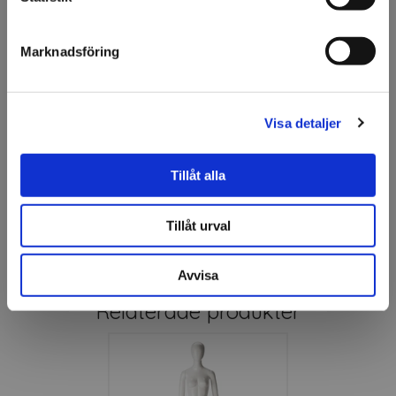
Passar för exponering av:
Jag förstår
Golfkläder
Marknadsföring
Sport- och träningsplagg
Ytterplagg
Pikéer och funktionsöverdelar
Accessoarer
Visa detaljer
Specifikation
Tillåt alla
Fråga om produkt
Tillåt urval
Avvisa
Relaterade produkter