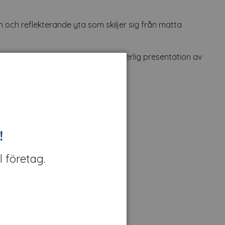
n och reflekterande yta som skiljer sig från matta
rmen ger en tydlig och proportionerlig presentation av
r showroom.
!
l företag.