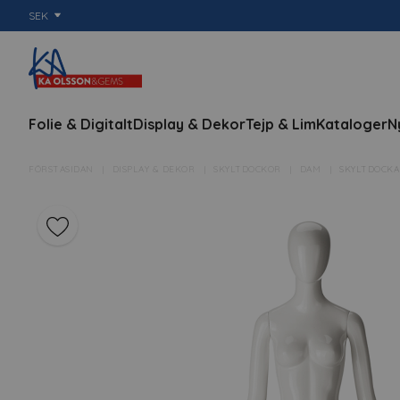
SEK
Folie & Digitalt
Display & Dekor
Tejp & Lim
Kataloger
N
FÖRSTASIDAN
DISPLAY & DEKOR
SKYLTDOCKOR
DAM
SKYLTDOCKA