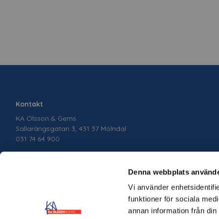
Kontakt
KA Olsson & Gems
Sallarängsgatan 3, 431 37 Mölndal
031 74 64 900
Denna webbplats använde
Vi använder enhetsidentifie
funktioner för sociala medi
annan information från din