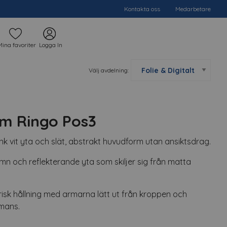
Kontakta oss
Medarbetare
Mina favoriter
Logga In
Välj avdelning:
m Ringo Pos3
nk vit yta och slät, abstrakt huvudform utan ansiktsdrag.
ämn och reflekterande yta som skiljer sig från matta
isk hållning med armarna lätt ut från kroppen och
mmans.