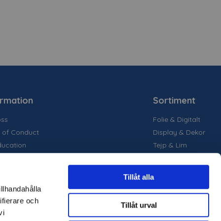
ormation
Sortiment
ss
Folie & Digitalt
 of Conduct
Display & Dekor
ducation
Tejp & Lim
la medier
inability
Tillåt alla
are projekt
illhandahålla
ter
ifierare och
Tillåt urval
märken
vi