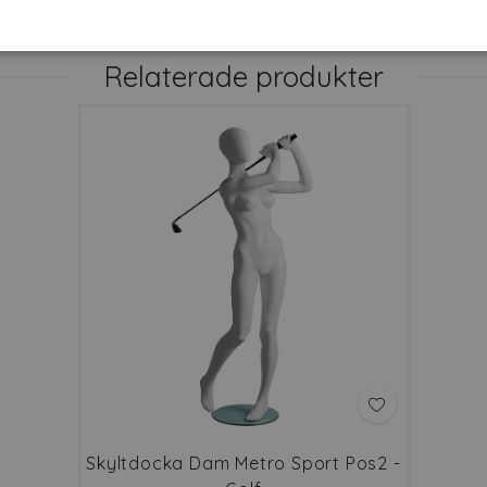
Relaterade produkter
Skyltdocka Dam Metro Sport Pos2 -