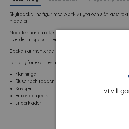
Skyltdocka i helfigur med blank vit yta och slät, abstra
modeller.
Modellen har en rak, symmetrisk hållning med armarna lä
överdel, midja och ben.
Dockan är monterad på rund transparent glasbas och är 
Lämplig för exponering av:
Klänningar
Blusar och toppar
Kavajer
Vi vill g
Byxor och jeans
Underkläder