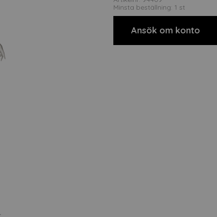
Minsta beställning: 1 st
Ansök om konto
t