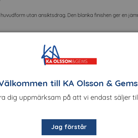
kt huvudform utan ansiktsdrag. Den blanka finishen ger en jäm
tt ut från kroppen och benen placerade tätt tillsammans. Fo
avsedd för fristående exponering i butik, skyltfönster elle
Välkommen till KA Olsson & Gems
öra dig uppmärksam på att vi endast säljer til
Jag förstår