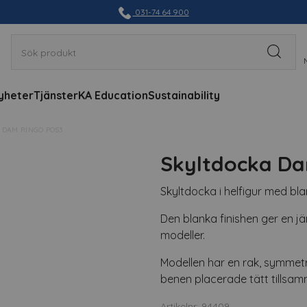
031-74 64 900
yheter
Tjänster
KA Education
Sustainability
 DAM RINGO POS3
Skyltdocka Da
Skyltdocka i helfigur med bla
Den blanka finishen ger en j
modeller.
Modellen har en rak, symmetr
benen placerade tätt tillsa
Artikelnr: 94409