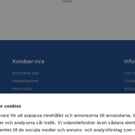
Golf
Kundservice
Inf
Kontakta oss
Om o
Medarbetare
Code
Mina sidor
KA E
Ansök om konto
Socia
Allmänna villkor
Susta
r cookies
Personuppgiftspolicy
Tidig
rare för att anpassa innehållet och annonserna till användarna, t
Tjäns
er och analysera vår trafik. Vi vidarebefordrar även sådana ident
Varu
 enhet till de sociala medier och annons- och analysföretag som 