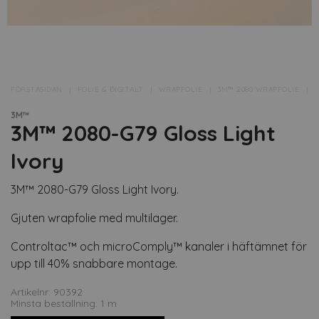
FÖRSTASIDAN
FOLIE & DIGITALT
WRAPFOLIE
3M™ 2080 WRAPFOLIE
▸
3M™
3M™ 2080-G79 Gloss Light
Ivory
3M™ 2080-G79 Gloss Light Ivory.
Gjuten wrapfolie med multilager.
Controltac™ och microComply™ kanaler i häftämnet för
upp till 40% snabbare montage.
Artikelnr: 90392
Minsta beställning: 1 m