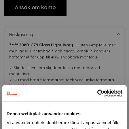
Ansök om konto
Beskrivning
3M™ 2080-G79 Gloss Light Ivory.
Gjuten wrapfolie med
multilager. Controltac™ och microComply™ kanaler i
häftämnet för upp till 40% snabbare montage.
✓ Skyddsliner som skyddar folien mot repor vid
montering.
✓ Nu med bättre formbarhet tack vare unika formbara
lager i folien.
✓ Upp till 8 års MCS-garanti.
Certifierade montörer
Denna webbplats använder cookies
Vi använder enhetsidentifierare för att anpassa innehållet
Färgerna är ungefärliga.