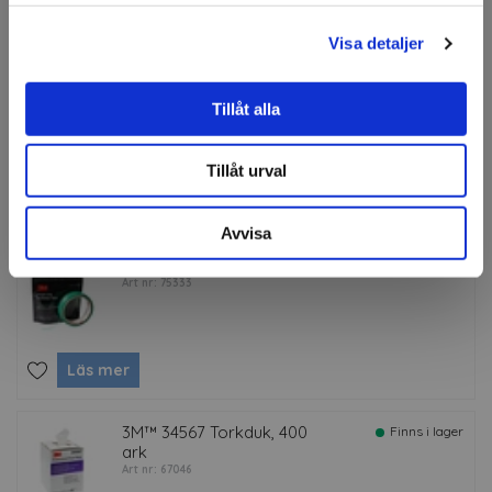
Läs mer
Visa detaljer
KA Wrap Squeegee
Finns i lager
Tillåt alla
Art nr: 82948
Tillåt urval
Läs mer
Avvisa
3M™ Knifeless™ Finish Line
Finns i lager
Art nr: 75333
Läs mer
3M™ 34567 Torkduk, 400
Finns i lager
ark
Art nr: 67046