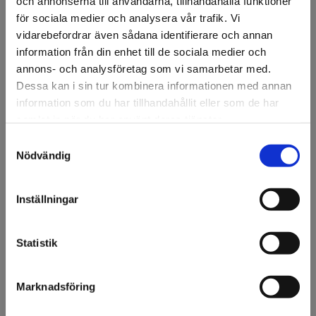
och annonserna till användarna, tillhandahålla funktioner
för sociala medier och analysera vår trafik. Vi
vidarebefordrar även sådana identifierare och annan
Specifikation
information från din enhet till de sociala medier och
annons- och analysföretag som vi samarbetar med.
Fråga om produkt
Dessa kan i sin tur kombinera informationen med annan
information som du har tillhandahållit eller som de har
samlat in när du har använt deras tjänster.
Om tillverkaren
Samtyckesval
Välkommen till KA
Nödvändig
Filer
Olsson & Gems!
Vi vill göra dig
Inställningar
uppmärksam på att vi
endast säljer till företag.
Tillbehör
Statistik
Jag förstår
3M™ Surface Preparation
Finns i lager
Art nr: 37490
Marknadsföring