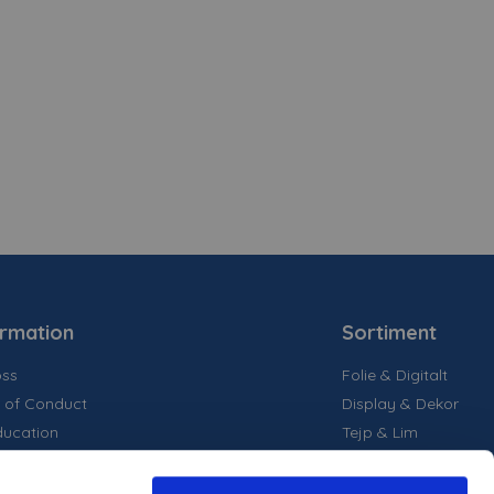
ormation
Sortiment
ss
Folie & Digitalt
 of Conduct
Display & Dekor
ducation
Tejp & Lim
la medier
inability