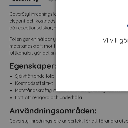
CoverStyl inredningsfolie erbjuder en mångsidig lösning 
elegant och kostnadseffektivt sätt. Den självhäftande fo
på receptionsdiskar, mötesrum, hotellrum eller andra u
Vi vill g
Folien ger en hållbar yta som är lätt att rengöra och u
motståndskraft mot fläckar, slitage, mögel, vatten och 
luftkanaler, går det snabbt och enkelt att applicera folie
Egenskaper:
Självhäftande folie med luftkanaler för enkel applicer
Kostnadseffektivt
Motståndskraftig mot fläckar, slitage, mögel, vatten 
Lätt att rengöra och underhålla
Användningsområden:
Coverstyl inredningsfolie är perfekt för att förändra utse