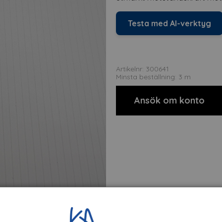
Testa med AI-verktyg
Artikelnr: 300641
Minsta beställning: 3 m
Ansök om konto
t
Om tillverkaren
Filer