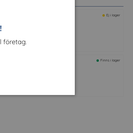
overStyl Primer Waterbased 1L
Ej i lager
t nr: 301112
!
l företag.
olieskrapa grön CoverStyl 13cm
Finns i lager
rt nr: 306941