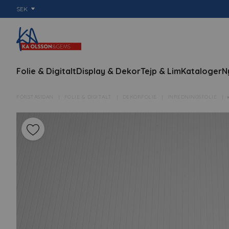
SEK
Folie & Digitalt
Display & Dekor
Tejp & Lim
Kataloger
N
FÖRSTASIDAN
FOLIE & DIGITALT
DEKORFOLIE
INREDNINGSFOLIE