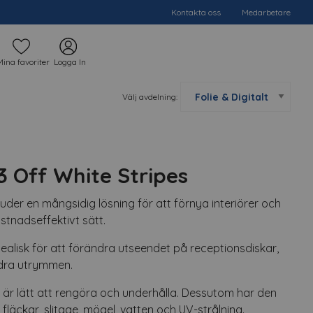
Kontakta oss
Medarbetare
Mina favoriter
Logga In
Välj avdelning:
 Off White Stripes
juder en mångsidig lösning för att förnya interiörer och
stnadseffektivt sätt.
dealisk för att förändra utseendet på receptionsdiskar,
ndra utrymmen.
m är lätt att rengöra och underhålla. Dessutom har den
läckar, slitage, mögel, vatten och UV-strålning.