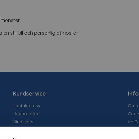
h mönster
en stilfull och personlig atmosfär.
Kundservice
Inf
Kontakta oss
Om o
Medarbetare
Code
Mina sidor
KA E
Ansök om konto
Socia
Allmänna villkor
Susta