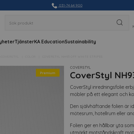
031-74 64 900
yheter
Tjänster
KA Education
Sustainability
▸COVERSTYL
COLOR
COVERSTYL NH93 OFF WHITE STRIPES
COVERSTYL
CoverStyl NH93
Premium
CoverStyl inredningsfolie erb
möbler på ett elegant och ko
Den självhäftande folien är i
mötesrum, hotellrum eller a
Folien ger en hållbar yta so
utmärkt motståndskraft mot f