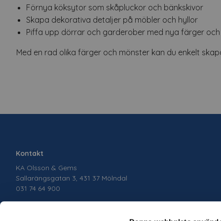
Förnya köksytor som skåpluckor och bänkskivor
Skapa dekorativa detaljer på möbler och hyllor
Piffa upp dörrar och garderober med nya färger oc
Med en rad olika färger och mönster kan du enkelt skapa 
Kontakt
KA Olsson & Gems
Sallarängsgatan 3, 431 37 Mölndal
031 74 64 900