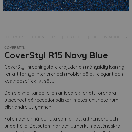
FÖRSTASIDAN
FOLIE & DIGITALT
DEKORFOLIE
INREDNINGSFOLIE
▸CO
COVERSTYL
CoverStyl R15 Navy Blue
CoverStyl inredningsfolie erbjuder en mångsidig lösning
för att förnya interiörer och möbler på ett elegant och
kostnadseffektivt sätt.
Den självhäftande folien är idealisk för att förändra
utseendet på receptionsdiskar, mötesrum, hotellrum
eller andra utrymmen.
Folien ger en hållbar yta som är lätt att rengöra och
underhålla. Dessutom har den utmärkt motståndskraft