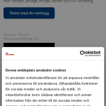
mot fläckar, slitage, mögel, vatten och UV-strålning.
Testa med AI-verktyg
Artikelnr: 300679
Minsta beställning: 3 m
Ansök om konto
Denna webbplats använder cookies
Beskrivning
Vi använder enhetsidentifierare för att anpassa innehållet
CoverStyl inredningsfolie erbjuder en mångsidig lösning
och annonserna till användarna, tillhandahålla funktioner
för att förnya interiörer och möbler på ett elegant och
för sociala medier och analysera vår trafik. Vi
kostnadseffektivt sätt. Den självhäftande folien är idealisk
vidarebefordrar även sådana identifierare och annan
för att förändra utseendet på receptionsdiskar,
information från din enhet till de sociala medier och
mötesrum, hotellrum eller andra utrymmen.
annons- och analysföretag som vi samarbetar med.