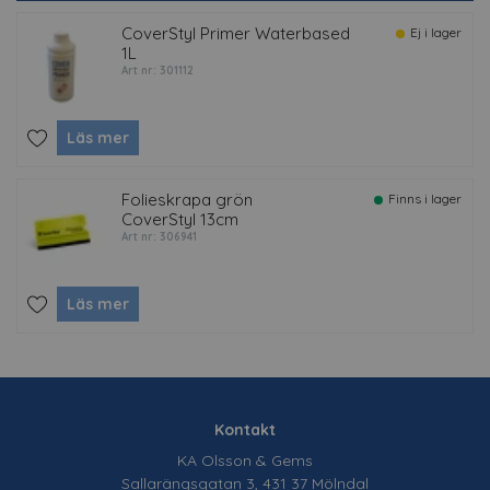
CoverStyl Primer Waterbased
Ej i lager
1L
Art nr: 301112
Läs mer
Folieskrapa grön
Finns i lager
CoverStyl 13cm
Art nr: 306941
Läs mer
Kontakt
KA Olsson & Gems
Sallarängsgatan 3, 431 37 Mölndal