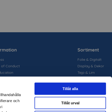
ormation
Sortiment
ss
Folie & Digitalt
 of Conduct
Display & Dekor
ducation
Tejp & Lim
la medier
inability
Tillåt alla
are projekt
illhandahålla
ter
ifierare och
Tillåt urval
märken
vi
loger