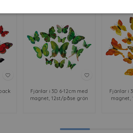
2pack
Fjärilar i 3D 6-12cm med
Fjärilar 
magnet, 12st/påse grön
magnet, 