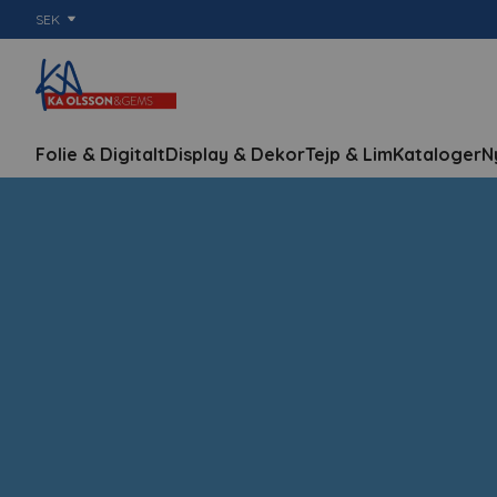
SEK
Folie & Digitalt
Display & Dekor
Tejp & Lim
Kataloger
N