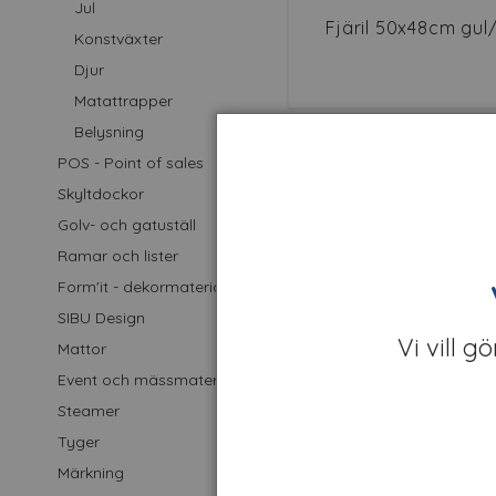
Jul
Fjäril 50x48cm gul/
Konstväxter
Djur
Matattrapper
Belysning
POS - Point of sales
Skyltdockor
Golv- och gatuställ
Ramar och lister
Form'it - dekormaterial
SIBU Design
Vi vill g
Mattor
Event och mässmaterial
Steamer
Fjäril 97x70cm Kor
Tyger
Märkning