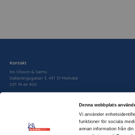
Kontakt
KA Olsson & Gems
Sallarängsgatan 3, 431 37 Mölndal
031 74 64 900
Denna webbplats använde
Vi använder enhetsidentifie
funktioner för sociala medi
annan information från din