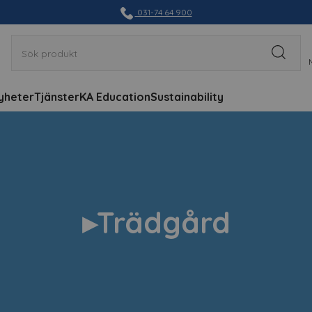
031-74 64 900
yheter
Tjänster
KA Education
Sustainability
▸Trädgård