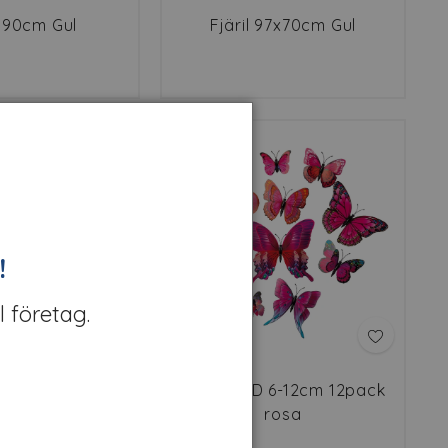
l 90cm Gul
Fjäril 97x70cm Gul
!
l företag.
d klämma 60cm
Fjärilar 3D 6-12cm 12pack
lå/vit
rosa