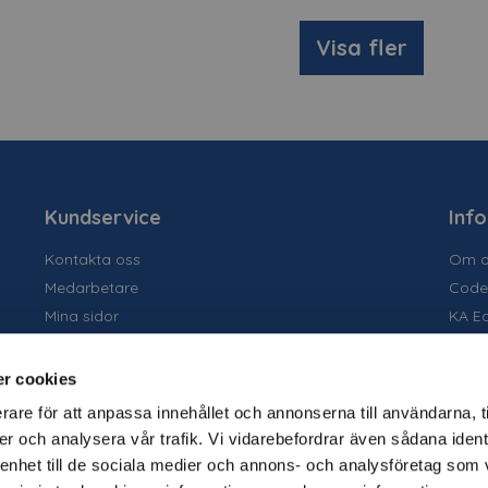
Visa fler
Kundservice
Inf
Kontakta oss
Om o
Medarbetare
Code
Mina sidor
KA E
Ansök om konto
Socia
Allmänna villkor
Susta
r cookies
Personuppgiftspolicy
Tidig
rare för att anpassa innehållet och annonserna till användarna, t
Tjäns
er och analysera vår trafik. Vi vidarebefordrar även sådana ident
Varu
 enhet till de sociala medier och annons- och analysföretag som 
Kata