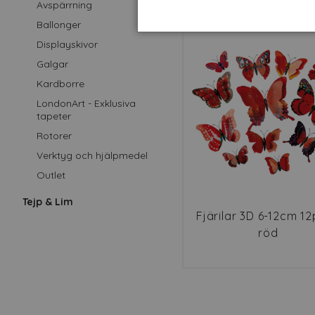
Avspärrning
Ballonger
Displayskivor
Galgar
Kardborre
LondonArt - Exklusiva
tapeter
Rotorer
Verktyg och hjälpmedel
Outlet
Tejp & Lim
Fjärilar 3D 6-12cm 1
röd