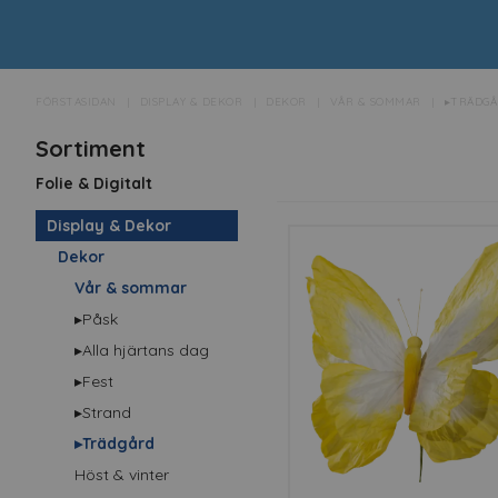
FÖRSTASIDAN
DISPLAY & DEKOR
DEKOR
VÅR & SOMMAR
▸TRÄDG
Sortiment
Folie & Digitalt
Display & Dekor
Dekor
Vår & sommar
▸Påsk
▸Alla hjärtans dag
▸Fest
▸Strand
▸Trädgård
Höst & vinter