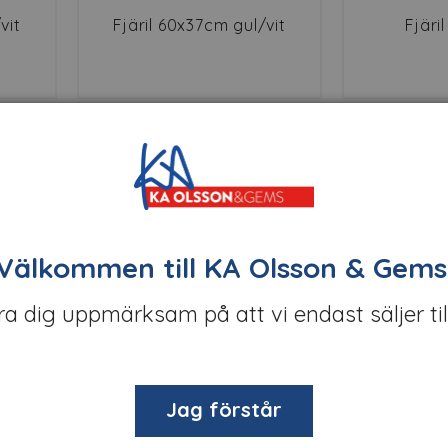
vit
Fjäril 60x37cm gul/vit
Fjäri
Välkommen till KA Olsson & Gems
öra dig uppmärksam på att vi endast säljer til
all
Fjäril av papperstråd
Fjäril me
Jag förstår
65×40cm Gul
B