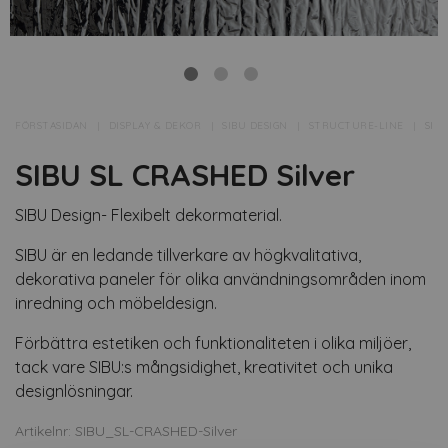
FÖRSTASIDAN
DISPLAY & DEKOR
SIBU DESIGN
STRUCTURE-LINE
SIB
SIBU SL CRASHED Silver
SIBU Design- Flexibelt dekormaterial.
SIBU är en ledande tillverkare av högkvalitativa,
dekorativa paneler för olika användningsområden inom
inredning och möbeldesign.
Förbättra estetiken och funktionaliteten i olika miljöer,
tack vare SIBU:s mångsidighet, kreativitet och unika
designlösningar.
Artikelnr: SIBU_SL-CRASHED-Silver