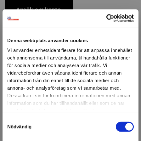
Ansök om konto
Beskrivning
Denna webbplats använder cookies
SIBU Design- Flexibelt
Vi använder enhetsidentifierare för att anpassa innehållet
och annonserna till användarna, tillhandahålla funktioner
dekormaterial.
för sociala medier och analysera vår trafik. Vi
SIBU är en ledande tillverkare av högkvalitativa,
vidarebefordrar även sådana identifierare och annan
dekorativa paneler för olika användningsområden inom
information från din enhet till de sociala medier och
inredning och möbeldesign. Förbättra estetiken och
annons- och analysföretag som vi samarbetar med.
funktionaliteten i olika miljöer, tack vare SIBU:s
Dessa kan i sin tur kombinera informationen med annan
mångsidighet, kreativitet och unika designlösningar.
information som du har tillhandahållit eller som de har
Produktsortiment
samlat in när du har använt deras tjänster.
Samtyckesval
Välkommen till KA
Vi erbjuder ett brett sortiment av SIBU:s produkter
Nödvändig
inklusive:
Olsson & Gems!