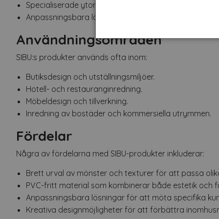
Specialiserade ytor och beläggningar för butiksinred
Anpassningsbara lösningar för att möta specifika de
Användningsområden
SIBU:s produkter används ofta inom:
Butiksdesign och utställningsmiljöer.
Hotell- och restauranginredning.
Möbeldesign och tillverkning.
Inredning av bostäder och kommersiella utrymmen.
Fördelar
Några av fördelarna med SIBU-produkter inkluderar:
Brett urval av mönster och texturer för att passa olik
PVC-fritt material som kombinerar både estetik och fu
Anpassningsbara lösningar för att möta specifika k
Kreativa designmöjligheter för att förbättra inomhusm