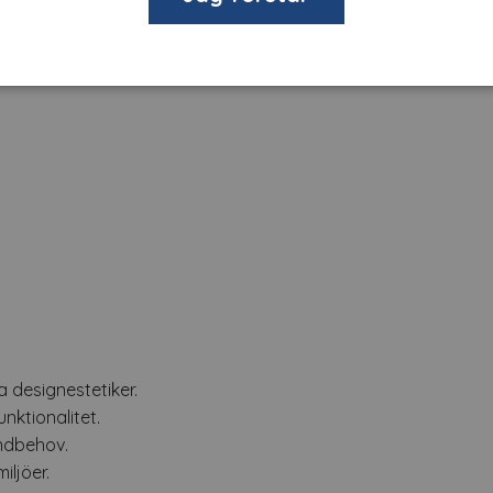
ning och designprojekt.
signbehov.
a designestetiker.
nktionalitet.
undbehov.
iljöer.