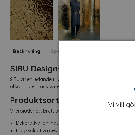
Beskrivning
Specifikation
Fråga om produk
SIBU Design- Flexibelt dekorma
SIBU är en ledande tillverkare av högkvalitativa, dekora
olika miljöer, tack vare SIBU:s mångsidighet, kreativitet 
Produktsortiment
Vi vill g
Vi erbjuder ett brett sortiment av SIBU:s produkter inklusi
Dekorativa laminat och ytor med olika texturer och m
Högkvalitativa dekorativa paneler för användning in