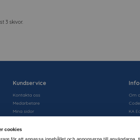
t 3 skivor.
Kundservice
Inf
Kontakta oss
Om o
Medarbetare
Code
Mina sidor
KA E
Ansök om konto
Socia
Allmänna villkor
Susta
r cookies
Personuppgiftspolicy
Tidig
rare för att anpassa innehållet och annonserna till användarna, t