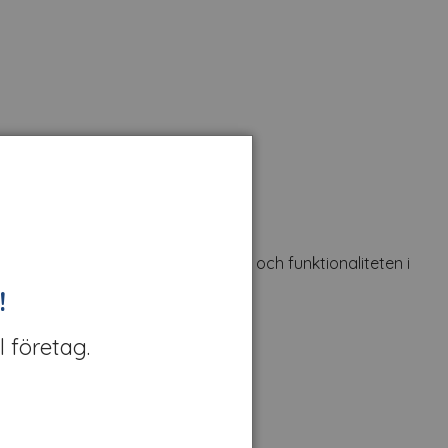
 möbeldesign. Förbättra estetiken och funktionaliteten i
!
l företag.