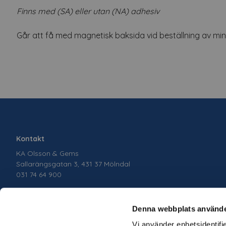
Finns med (SA) eller utan (NA) adhesiv
Går att få med magnetisk baksida vid beställning av mins
Kontakt
KA Olsson & Gems
Sallarängsgatan 3, 431 37 Mölndal
031 74 64 900
Denna webbplats använde
Vi använder enhetsidentifie