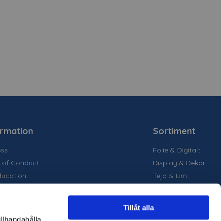
ormation
Sortiment
ss
Folie & Digitalt
 of Conduct
Display & Dekor
ducation
Tejp & Lim
la medier
inability
Tillåt alla
are projekt
illhandahålla