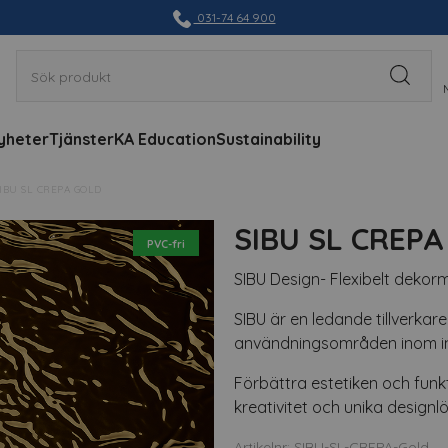
031-74 64 900
yheter
Tjänster
KA Education
Sustainability
IBU SL CREPA GOLD
SIBU SL CREPA
PVC-fri
SIBU Design- Flexibelt dekorm
SIBU är en ledande tillverkare
användningsområden inom in
Förbättra estetiken och funkti
kreativitet och unika designlö
Artikelnr: SIBU-SL-CREPA-Gold