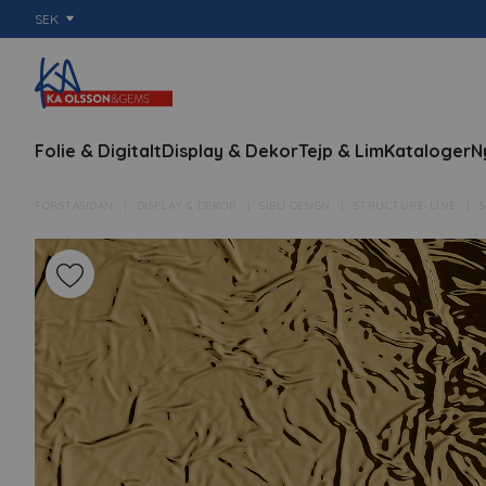
SEK
Folie & Digitalt
Display & Dekor
Tejp & Lim
Kataloger
N
FÖRSTASIDAN
DISPLAY & DEKOR
SIBU DESIGN
STRUCTURE-LINE
S