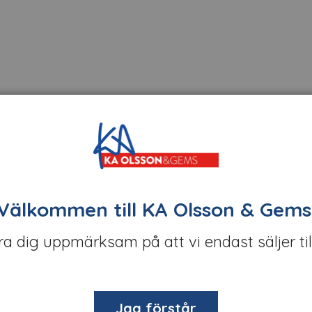
t
terial.
tiva paneler för olika användningsområden inom inredning och
och unika designlösningar.
Välkommen till KA Olsson & Gems
öra dig uppmärksam på att vi endast säljer til
ve:
önster.
om inredning och möbeldesign.
Jag förstår