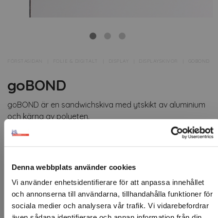
FÖRSTASIDAN
FOLIE & DIGITALT
DISPLAY
DISPLAYSKIVOR
GOBOND
goBOND
goBOND är en sandwichskiva med ytskikt av aluminium
och kärna av polyeten.
Skivan har mycket goda tryckegenskaper och passar
utmärkt som tryck-, skylt- och displaymaterial.
Använd till butiksreklam, inredning, skyltar och
Denna webbplats använder cookies
utomhusapplikationer.
Vi använder enhetsidentifierare för att anpassa innehållet
och annonserna till användarna, tillhandahålla funktioner för
Artikelnr: 88368A
sociala medier och analysera vår trafik. Vi vidarebefordrar
Minsta beställning: 1 st
även sådana identifierare och annan information från din