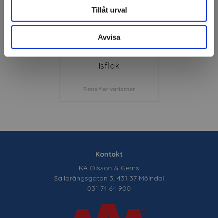
Tillåt urval
Avvisa
Isflak
Finns fler varianter
Kontakt
KA Olsson & Gems
Sallarängsgatan 3, 431 37 Mölndal
031 74 64 900