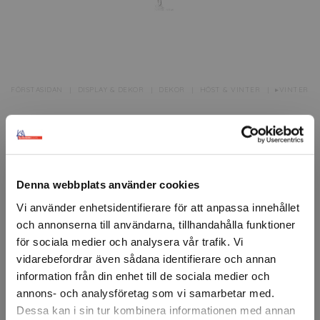
FÖRSTASIDAN
DISPLAY & DEKOR
DEKOR
HÖST & VINTER
▸VINTER
Girlang, snökristall 180 cm
Girlang med snökristaller Längd: 180 cmFärg: VitMaterial:
Plast.
Denna webbplats använder cookies
Artikelnr: 87151
Vi använder enhetsidentifierare för att anpassa innehållet
och annonserna till användarna, tillhandahålla funktioner
Ansök om konto
för sociala medier och analysera vår trafik. Vi
vidarebefordrar även sådana identifierare och annan
information från din enhet till de sociala medier och
annons- och analysföretag som vi samarbetar med.
Beskrivning
Dessa kan i sin tur kombinera informationen med annan