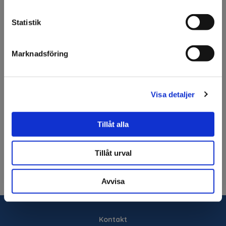
uppmärksam på att vi
Ansök om konto
endast säljer till företag.
Statistik
Jag förstår
Marknadsföring
Beskrivning
12 Julkulor gjorda av plast. 4 av kulorna är matta, 4 är
blanka och 4 är frostade. Julkulorna har en diameter på 8
Visa detaljer
cm
Tillåt alla
Fråga om produkt
Tillåt urval
Avvisa
Kontakt