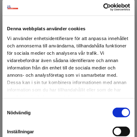
Denna webbplats använder cookies
Vi använder enhetsidentifierare för att anpassa innehållet
FÖRSTASIDAN
DISPLAY & DEKOR
DEKOR
JUL
▸JULKULOR
JULKUL
och annonserna till användarna, tillhandahålla funktioner
Julkulor 12st 8cm
för sociala medier och analysera vår trafik. Vi
vidarebefordrar även sådana identifierare och annan
12 Julkulor gjorda av plast.
information från din enhet till de sociala medier och
annons- och analysföretag som vi samarbetar med.
4 av kulorna är matta, 4 är blanka och 4 är frostade.
Dessa kan i sin tur kombinera informationen med annan
information som du har tillhandahållit eller som de har
Julkulorna har en diameter på 8 cm.
samlat in när du har använt deras tjänster.
Artikelnr: 97762A
Samtyckesval
Minsta beställning: 1 st
Välkommen till KA
Nödvändig
Färg
Olsson & Gems!
Grön
Ljusrosa
Grön
Vi vill göra dig
Inställningar