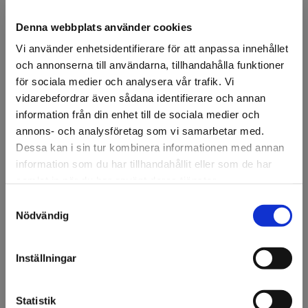
Denna webbplats använder cookies
Vi använder enhetsidentifierare för att anpassa innehållet
och annonserna till användarna, tillhandahålla funktioner
för sociala medier och analysera vår trafik. Vi
FÖRSTASIDAN
DISPLAY & DEKOR
DEKOR
JUL
▸STJÄRNOR
JULSTJÄ
vidarebefordrar även sådana identifierare och annan
Julstjärna, vikbar 3D
information från din enhet till de sociala medier och
annons- och analysföretag som vi samarbetar med.
Stjärna hopfällbar, 3D, 80cm inklusive 3m kabel med
Dessa kan i sin tur kombinera informationen med annan
sockel, utan glödlampa, vit, plast.
information som du har tillhandahållit eller som de har
samlat in när du har använt deras tjänster.
Artikelnr: 301781
Samtyckesval
Välkommen till KA
Nödvändig
Ansök om konto
Olsson & Gems!
Vi vill göra dig
Inställningar
uppmärksam på att vi
endast säljer till företag.
Beskrivning
Statistik