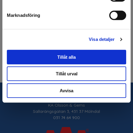
Stjärna hopfällbar, 3D, 80cm inklusive 3m kabel med
Jag förstår
sockel, utan glödlampa, vit, plast
Marknadsföring
Specifikation
Visa detaljer
Fråga om produkt
Tillåt alla
Tillåt urval
Avvisa
Kontakt
KA Olsson & Gems
Sallarängsgatan 3, 431 37 Mölndal
031 74 64 900