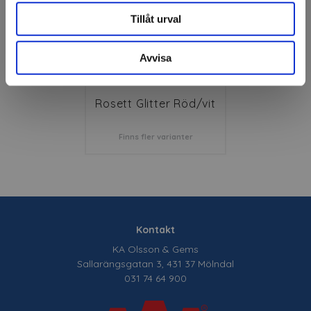
Tillåt urval
Avvisa
Rosett Glitter Röd/vit
Finns fler varianter
Kontakt
KA Olsson & Gems
Sallarängsgatan 3, 431 37 Mölndal
031 74 64 900