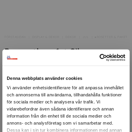
FÖRSTASIDAN
DISPLAY & DEKOR
DEKOR
JUL
▸ROSETTER & PAKET
Presentbox 6st Silver
Presentlådor i kartong, 6 st.
Dessa kartonger har en rektangulär form.
Denna webbplats använder cookies
Kartongerna är mellan 13-26 cm långa.
Vi använder enhetsidentifierare för att anpassa innehållet
och annonserna till användarna, tillhandahålla funktioner
Artikelnr: 301737
för sociala medier och analysera vår trafik. Vi
Minsta beställning: 1 st
vidarebefordrar även sådana identifierare och annan
information från din enhet till de sociala medier och
Ansök om konto
annons- och analysföretag som vi samarbetar med.
Dessa kan i sin tur kombinera informationen med annan