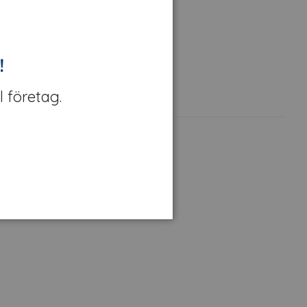
!
l företag.