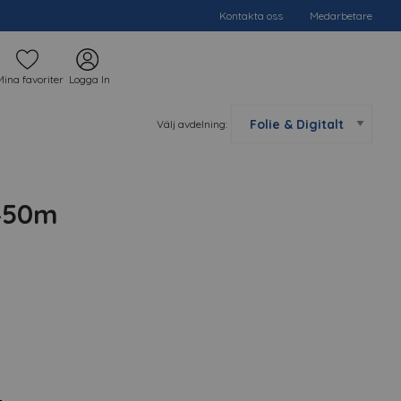
Kontakta oss
Medarbetare
Mina favoriter
Logga In
Välj avdelning:
450m