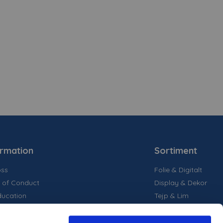
ormation
Sortiment
ss
Folie & Digitalt
 of Conduct
Display & Dekor
ducation
Tejp & Lim
la medier
inability