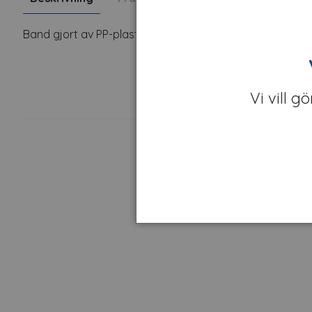
Band gjort av PP-plast. 110-120my
Vi vill g