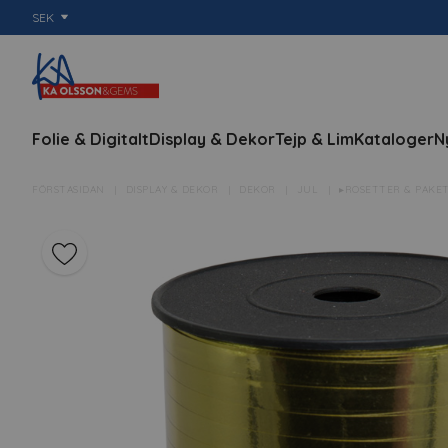
SEK
Folie & Digitalt
Display & Dekor
Tejp & Lim
Kataloger
N
FÖRSTASIDAN
DISPLAY & DEKOR
DEKOR
JUL
▸ROSETTER & PAKE