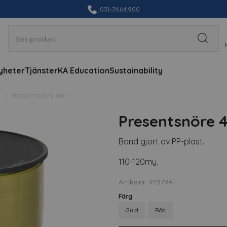
031-74 64 900
yheter
Tjänster
KA Education
Sustainability
T
PRESENTSNÖRE 450M
Presentsnöre 
Band gjort av PP-plast.
110-120my.
Artikelnr: 97379A
Färg
Guld
Röd