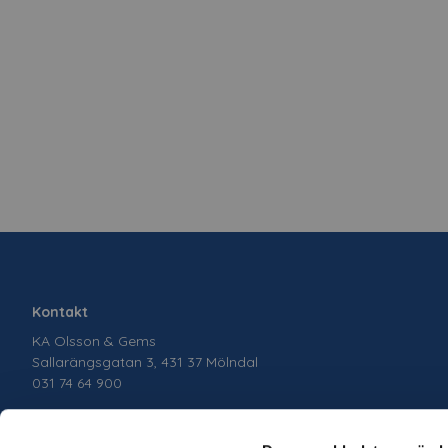
Kontakt
KA Olsson & Gems
Sallarängsgatan 3, 431 37 Mölndal
031 74 64 900