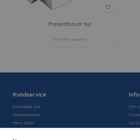
Presentboxar 6st
Finns fler varianter
Kundservice
Inf
Kontakta oss
Om o
Medarbetare
Code
Mina sidor
KA E
Ansök om konto
Socia
Allmänna villkor
Susta