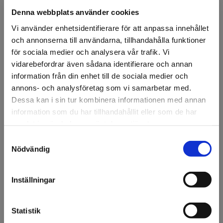
Denna webbplats använder cookies
Vi använder enhetsidentifierare för att anpassa innehållet
och annonserna till användarna, tillhandahålla funktioner
för sociala medier och analysera vår trafik. Vi
FÖRSTASIDAN
DISPLAY & DEKOR
DEKOR
JUL
▸ROSETTER & PAKET
vidarebefordrar även sådana identifierare och annan
information från din enhet till de sociala medier och
Rosetter sammet
annons- och analysföretag som vi samarbetar med.
Dessa kan i sin tur kombinera informationen med annan
Flerpack rosetter av sammet.
information som du har tillhandahållit eller som de har
samlat in när du har använt deras tjänster.
Artikelnr: 97550A
Samtyckesval
Välkommen till KA
Storlek
Nödvändig
14 x 16 cm
12 x 10 cm
Olsson & Gems!
9 x 9 cm
8 x 6 cm
Vi vill göra dig
Inställningar
Ansök om konto
uppmärksam på att vi
endast säljer till företag.
Statistik