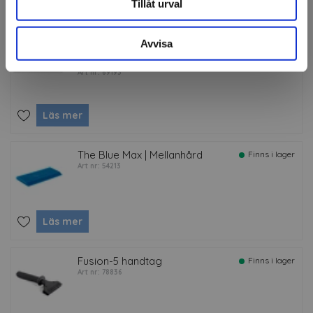
Tillåt urval
Tillbehör
Avvisa
Knivblad AB-S | Rostfria 9
Finns i lager
mm
Art nr: 69193
Läs mer
The Blue Max | Mellanhård
Finns i lager
Art nr: 54213
Läs mer
Fusion-5 handtag
Finns i lager
Art nr: 78836