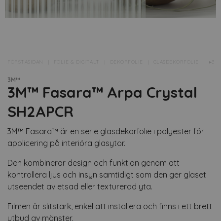
FÖRSTASIDAN
FOLIE & DIGITALT
DEKORFOLIE
GLASDEKORFOLIE
▸3M
3M™
3M™ Fasara™ Arpa Crystal
SH2APCR
3M™ Fasara™ är en serie glasdekorfolie i polyester för
applicering på interiöra glasytor.
Den kombinerar design och funktion genom att
kontrollera ljus och insyn samtidigt som den ger glaset
utseendet av etsad eller texturerad yta.
Filmen är slitstark, enkel att installera och finns i ett brett
utbud av mönster.