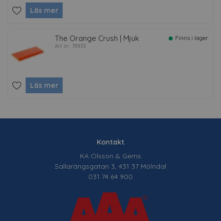
Läs mer
The Orange Crush | Mjuk
Finns i lager
Art nr: 78835
Läs mer
Kontakt
KA Olsson & Gems
Sallarängsgatan 3, 431 37 Mölndal
031 74 64 900