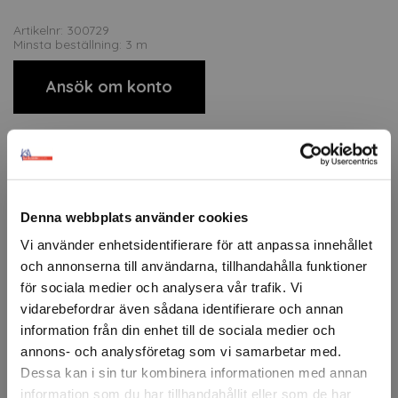
Artikelnr: 300729
Minsta beställning: 3 m
Ansök om konto
Beskrivning
3M™ Fasara™ är en serie glasdekorfolie i polyester för
Denna webbplats använder cookies
applicering på interiöra glasytor. Den kombinerar design
och funktion genom att kontrollera ljus och insyn
Vi använder enhetsidentifierare för att anpassa innehållet
samtidigt som den ger glaset utseendet av etsad eller
och annonserna till användarna, tillhandahålla funktioner
texturerad yta. Filmen är slitstark, enkel att installera och
för sociala medier och analysera vår trafik. Vi
finns i ett brett utbud av mönster.
vidarebefordrar även sådana identifierare och annan
3M™ Fasara™ blockerar dessutom upp till 99 % av UV-
information från din enhet till de sociala medier och
strålning för att minska blekning av interiörer. Typiska
annons- och analysföretag som vi samarbetar med.
användningsområden är konferensrum, kontorsavskiljare,
Dessa kan i sin tur kombinera informationen med annan
entréer, glaspartier och andra interiöra glasytor där man
information som du har tillhandahållit eller som de har